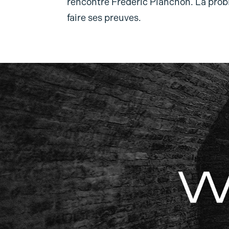
rencontré Frédéric Planchon. La problé
faire ses preuves.